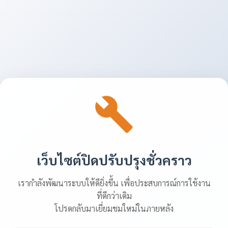
เว็บไซต์ปิดปรับปรุงชั่วคราว
เรากำลังพัฒนาระบบให้ดียิ่งขึ้น เพื่อประสบการณ์การใช้งาน
ที่ดีกว่าเดิม
โปรดกลับมาเยี่ยมชมใหม่ในภายหลัง