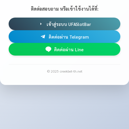
ติดต่อสอบถาม หรือเข้าใช้งานได้ที่:
เข้าสู่ระบบ UFASlotBar
ติดต่อผ่าน Telegram
ติดต่อผ่าน Line
© 2025 creekbet-th.net