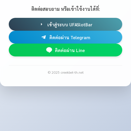
ติดต่อสอบถาม หรือเข้าใช้งานได้ที่:
เข้าสู่ระบบ UFASlotBar
ติดต่อผ่าน Telegram
ติดต่อผ่าน Line
© 2025 creekbet-th.net