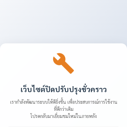
เว็บไซต์ปิดปรับปรุงชั่วคราว
เรากำลังพัฒนาระบบให้ดียิ่งขึ้น เพื่อประสบการณ์การใช้งาน
ที่ดีกว่าเดิม
โปรดกลับมาเยี่ยมชมใหม่ในภายหลัง