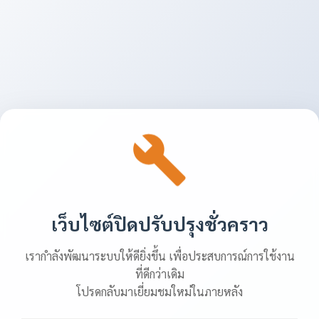
เว็บไซต์ปิดปรับปรุงชั่วคราว
เรากำลังพัฒนาระบบให้ดียิ่งขึ้น เพื่อประสบการณ์การใช้งาน
ที่ดีกว่าเดิม
โปรดกลับมาเยี่ยมชมใหม่ในภายหลัง