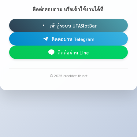
ติดต่อสอบถาม หรือเข้าใช้งานได้ที่:
เข้าสู่ระบบ UFASlotBar
ติดต่อผ่าน Telegram
ติดต่อผ่าน Line
© 2025 creekbet-th.net